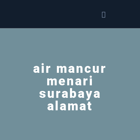
air mancur
menari
surabaya
alamat