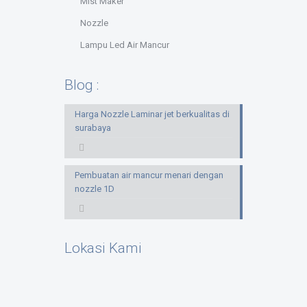
Mist Maker
Nozzle
Lampu Led Air Mancur
Blog :
Harga Nozzle Laminar jet berkualitas di
surabaya
Pembuatan air mancur menari dengan
nozzle 1D
Lokasi Kami