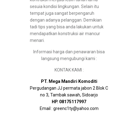
sesuia kondisi lingkungan. Selain itu
tempat juga sangat berpengaruh
dengan adanya pelanggan. Demikian
tadi tips yang bisa anda lakukan untuk
mendapatkan konstruksi air mancur
menari.
Informasi harga dan penawaran bisa
langsung mengubungi kami :
KONTAK KAMI :
PT. Mega Mandiri Komoditi
Pergudangan JJ permata jabon 2 Blok C
no 3, Tambak sawah, Sidoarjo
HP. 08175117997
Email : greenc1ty@yahoo.com
Tags : Sewa/Rental Air Mancur Menari, Sewa Air
Mancur Menari, Rental Air Mancur Menari, Sewa Air
Mancur Menari surabaya, Rental Air Mancur Menari