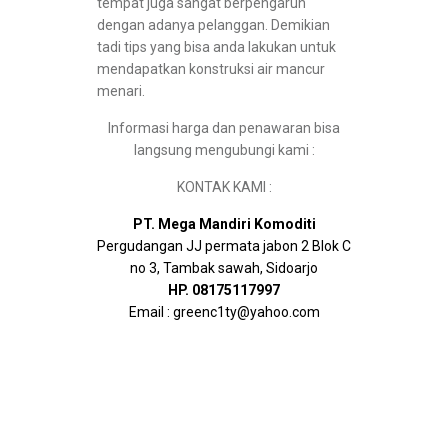
tempat juga sangat berpengaruh
dengan adanya pelanggan. Demikian
tadi tips yang bisa anda lakukan untuk
mendapatkan konstruksi air mancur
menari.
Informasi harga dan penawaran bisa
langsung mengubungi kami :
KONTAK KAMI :
PT. Mega Mandiri Komoditi
Pergudangan JJ permata jabon 2 Blok C
no 3, Tambak sawah, Sidoarjo
HP. 08175117997
Email : greenc1ty@yahoo.com
Tags : Sewa/Rental Air Mancur Menari, Sewa Air
Mancur Menari, Rental Air Mancur Menari, Sewa Air
Mancur Menari surabaya, Rental Air Mancur Menari
surabaya, Sewa Air Mancur Menari jakarta, Rental
Air Mancur Menari surabaya, Sewa Air Mancur