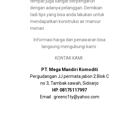
tempat juga sangat berpengaruh
dengan adanya pelanggan. Demikian
tadi tips yang bisa anda lakukan untuk
mendapatkan konstruksi air mancur
menari.
Informasi harga dan penawaran bisa
langsung mengubungi kami :
KONTAK KAMI :
PT. Mega Mandiri Komoditi
Pergudangan JJ permata jabon 2 Blok C
no 3, Tambak sawah, Sidoarjo
HP. 08175117997
Email : greenc1ty@yahoo.com
Tags : Sewa/Rental Air Mancur Menari, Sewa Air
Mancur Menari, Rental Air Mancur Menari, Sewa Air
Mancur Menari surabaya, Rental Air Mancur Menari
surabaya, Sewa Air Mancur Menari jakarta, Rental
Air Mancur Menari surabaya, Sewa Air Mancur