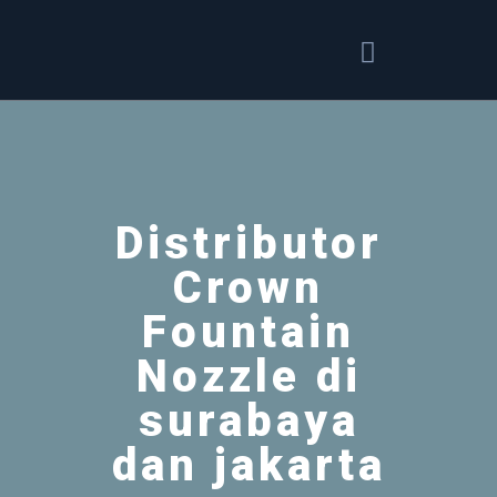
Distributor
Crown
Fountain
Nozzle di
surabaya
dan jakarta