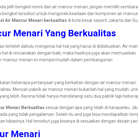
anda pilih bengkel resmi dari air mancur menari, jangan memilih semba
 bengkel tersebut untuk mengecek keadaan dari komponen air mancur m
el Air Mancur Menari berkualitas
di kota besar seperti Jakarta dan S
cur Menari Yang Berkualitas
terlebih dahulu mengenai hal-hal yang harus di didiskusikan. Air mancur
tu hal di rencanakan dengan baik, maka hasilnya juga akan memuaska
an air mancur menari ini mempermudah dalam pembangunan.
erlukan beberapa pertanyaan yang berkaitan dengan air mancur menari.
itas. Mencari pabrik air mancur menari bukanlah hal yang mudah. untuk
ang lebih. Karena tidak hanya mendatangi satu dua pabrik tapi beberap
cur Menari Berkualitas
sesuai dengan apa yang telah di harapanku. Jik
 pada yang tidak pengalaman. Selain itu and juga bisa mendapatkan t
n lokasinya. Hal tersebut juga bisanya di sesuaikan dengan desain yan
cur Menari