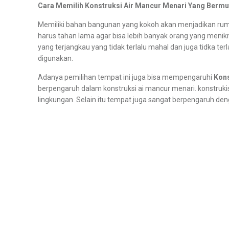
Cara Memilih Konstruksi Air Mancur Menari Yang Bermu
Memiliki bahan bangunan yang kokoh akan menjadikan rumah
harus tahan lama agar bisa lebih banyak orang yang menikma
yang terjangkau yang tidak terlalu mahal dan juga tidka te
digunakan.
Adanya pemilihan tempat ini juga bisa mempengaruhi
Kons
berpengaruh dalam konstruksi ai mancur menari. konstruki
lingkungan. Selain itu tempat juga sangat berpengaruh de
Tags : Sewa/Rental Air Mancur Menari, Sewa Air Mancur Menari, Rental Air
Mancur Menari indonesia, Rental Air Mancur Menari indonesia,
Instalasi P