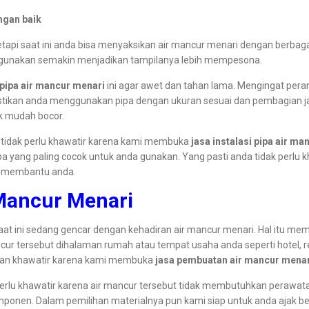
ngan baik
 tetapi saat ini anda bisa menyaksikan air mancur menari dengan berbag
digunakan semakin menjadikan tampilanya lebih mempesona.
 pipa air mancur menari
ini agar awet dan tahan lama. Mengingat pera
 pastikan anda menggunakan pipa dengan ukuran sesuai dan pembagian 
ak mudah bocor.
, tidak perlu khawatir karena kami membuka
jasa instalasi pipa air m
ipa yang paling cocok untuk anda gunakan. Yang pasti anda tidak perlu
n membantu anda.
Mancur Menari
 saat ini sedang gencar dengan kehadiran air mancur menari. Hal itu 
ur tersebut dihalaman rumah atau tempat usaha anda seperti hotel, r
gan khawatir karena kami membuka
jasa pembuatan air mancur menar
erlu khawatir karena air mancur tersebut tidak membutuhkan perawata
onen. Dalam pemilihan materialnya pun kami siap untuk anda ajak ber