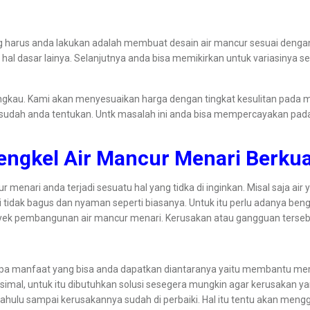
arus anda lakukan adalah membuat desain air mancur sesuai dengan ke
hal dasar lainya. Selanjutnya anda bisa memikirkan untuk variasinya s
jangkau. Kami akan menyesuaikan harga dengan tingkat kesulitan pada 
sudah anda tentukan. Untk masalah ini anda bisa mempercayakan pa
Bengkel Air Mancur Menari Berkua
ur menari anda terjadi sesuatu hal yang tidka di inginkan. Misal saja ai
i tidak bagus dan nyaman seperti biasanya. Untuk itu perlu adanya b
yek pembangunan air mancur menari. Kerusakan atau gangguan tersebut 
apa manfaat yang bisa anda dapatkan diantaranya yaitu membantu memp
imal, untuk itu dibutuhkan solusi sesegera mungkin agar kerusakan yan
an dahulu sampai kerusakannya sudah di perbaiki. Hal itu tentu akan m