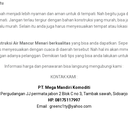
tu
 menjadi lebih nyaman dan aman untuk di tempati. Nah begitu juga de
ti. Jangan terlau tergiur dengan bahan konstruksi yang murah, bisa jad
rlalu murah. Selain itu anda juga harus menyesuaikan tempat atau loka
truksi Air Mancur Menari berkualitas
yang bisa anda dapatkan. Seper
s menyesuaikan dengan cuaca di daerah tersebut. Nah hal ini akan mmeb
ngan adanya pelanggan. Demikian tadi tips yang bisa anda lakukan unt
Informasi harga dan penawaran bisa langsung mengubungi kami :
KONTAK KAMI :
PT. Mega Mandiri Komoditi
Pergudangan JJ permata jabon 2 Blok C no 3, Tambak sawah, Sidoarjo
HP. 08175117997
Email : greenc1ty@yahoo.com
 Mancur Menari, Sewa Air Mancur Menari surabaya, Rental Air Mancur Menari surabaya, Sewa
ipa Air Mancur Menari,
Menerima Pembuatan Air Mancur Menari,
Pilihlah Bengkel Ai