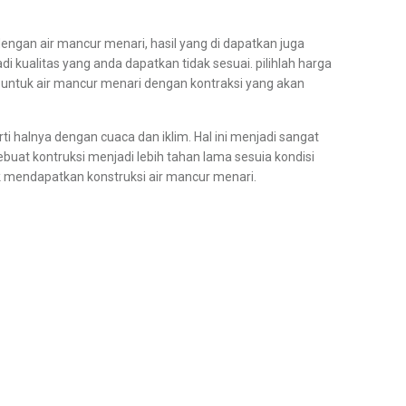
ngan air mancur menari, hasil yang di dapatkan juga
i kualitas yang anda dapatkan tidak sesuai. pilihlah harga
si untuk air mancur menari dengan kontraksi yang akan
ti halnya dengan cuaca dan iklim. Hal ini menjadi sangat
uat kontruksi menjadi lebih tahan lama sesuia kondisi
uk mendapatkan konstruksi air mancur menari.
 Air Mancur Menari jakarta, Rental Air Mancur Menari surabaya, Sewa Air
r Mancur Menari Berkualitas,
Pilihlah Konsultan Air Mancur Menari