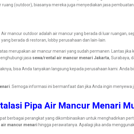
r ruang (outdoor), biasanya mereka juga menyediakan jasa pembuatan a
Air mancur outdoor adalah air mancur yang berada di luar ruangan, seper
ang berada di restoran, lobby perusahaan dan lain-lain.
diatas merupakan air mancur menari yang sudah permanen. Lantas jika
menghubungi jasa
sewa/rental air mancur menari Jakarta
, Surabaya, d
daknya, bisa Anda tanyakan langsung kepada perusahaan kami. Anda b
enari
. Semoga informasi ini bermanfaat dan jika Anda ingin menyewa 
stalasi Pipa Air Mancur Menari 
rdapat berbagai perangkat yang dikombinasikan untuk menghadirkan per
a air mancur menari
hingga perawatanya. Apalagi jika anda menggunaka