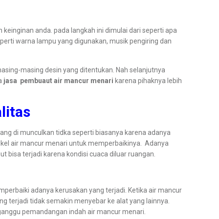
inginan anda. pada langkah ini dimulai dari seperti apa
eperti warna lampu yang digunakan, musik pengiring dan
masing-masing desin yang ditentukan. Nah selanjutnya
da
jasa pembuaut air mancur menari
karena pihaknya lebih
litas
r yang di munculkan tidka seperti biasanya karena adanya
engkel air mancur menari untuk memperbaikinya. Adanya
bisa terjadi karena kondisi cuaca diluar ruangan.
erbaiki adanya kerusakan yang terjadi. Ketika air mancur
g terjadi tidak semakin menyebar ke alat yang lainnya.
engganggu pemandangan indah air mancur menari.