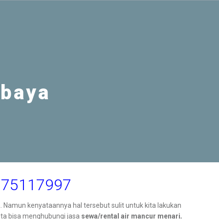
abaya
8175117997
. Namun kenyataannya hal tersebut sulit untuk kita lakukan
kita bisa menghubungi jasa
sewa/rental air mancur menari
.